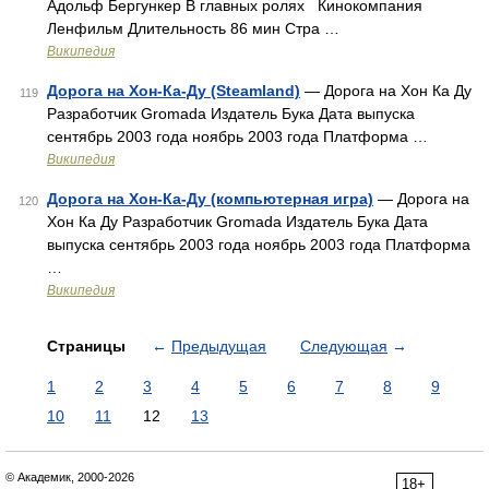
Адольф Бергункер В главных ролях Кинокомпания
Ленфильм Длительность 86 мин Стра …
Википедия
Дорога на Хон-Ка-Ду (Steamland)
— Дорога на Хон Ка Ду
119
Разработчик Gromada Издатель Бука Дата выпуска
сентябрь 2003 года ноябрь 2003 года Платформа …
Википедия
Дорога на Хон-Ка-Ду (компьютерная игра)
— Дорога на
120
Хон Ка Ду Разработчик Gromada Издатель Бука Дата
выпуска сентябрь 2003 года ноябрь 2003 года Платформа
…
Википедия
Страницы
←
Предыдущая
Следующая
→
1
2
3
4
5
6
7
8
9
10
11
12
13
© Академик, 2000-2026
18+