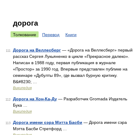
дорога
Толкование
Перевод
Книги
Дорога на Веллесберг
— «Дорога на Веллесберг» первый
111
рассказ Сергея Лукьяненко в цикле «Прекрасное далеко».
Написан в 1988 году, первая публикация в журнале
«Простор» за 1990 год. Впервые представлен публике на
семинаре «Дубулты 89», где вызвал бурную критику.
В&#8230; …
Википедия
Дорога на Хон-Ка-Ду
— Разработчик Gromada Издатель
112
Бука …
Википедия
Дорога имени сэра Мэтта Басби
— Дорога имени cэра
113
Мэтта Басби Стретфорд …