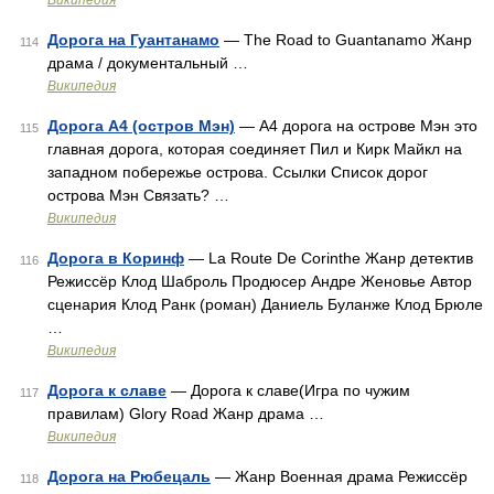
Википедия
Дорога на Гуантанамо
— The Road to Guantanamo Жанр
114
драма / документальный …
Википедия
Дорога A4 (остров Мэн)
— А4 дорога на острове Мэн это
115
главная дорога, которая соединяет Пил и Кирк Майкл на
западном побережье острова. Ссылки Список дорог
острова Мэн Связать? …
Википедия
Дорога в Коринф
— La Route De Corinthe Жанр детектив
116
Режиссёр Клод Шаброль Продюсер Андре Женовье Автор
сценария Клод Ранк (роман) Даниель Буланже Клод Брюле
…
Википедия
Дорога к славе
— Дорога к славе(Игра по чужим
117
правилам) Glory Road Жанр драма …
Википедия
Дорога на Рюбецаль
— Жанр Военная драма Режиссёр
118